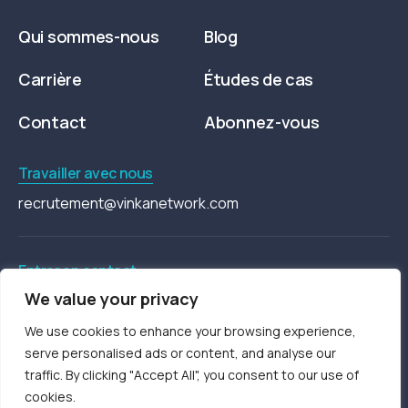
Qui sommes-nous
Blog
Carrière
Études de cas
Contact
Abonnez-vous
Travailler avec nous
recrutement@vinkanetwork.com
Entrer en contact
We value your privacy
contact@vinkanetwork.com
We use cookies to enhance your browsing experience,
serve personalised ads or content, and analyse our
traffic. By clicking "Accept All", you consent to our use of
cookies.